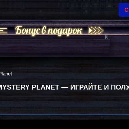
С
Planet
MYSTERY PLANET — ИГРАЙТЕ И ПО